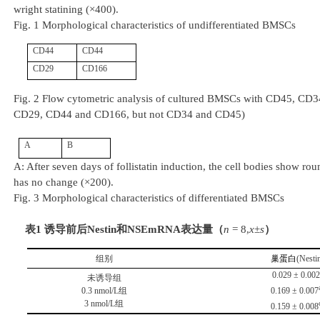
wright statining (×400).
Fig. 1
Morphological characteristics of undifferentiated B
MSCs
CD44
CD44
CD29
CD166
Fig. 2
Flow cytometric analysis of cultured BMSCs with CD45, CD
CD29, CD44 and CD166, but not CD34 and CD45)
A
B
A: After seven days of follistatin induction,
the cell bodies show rou
has no change (×200).
Fig. 3
Morphological characteristics of differentiated
BMSCs
表
1
诱导前后
Nestin
和
NSEmRNA
表达量（
n
= 8,
x
±
s
）
组
别
巢蛋白
(Nesti
0.029 ± 0.00
未诱导组
0.3 nmol/L
组
0.169 ± 0.007
3 nmol/L
组
0.159 ± 0.008