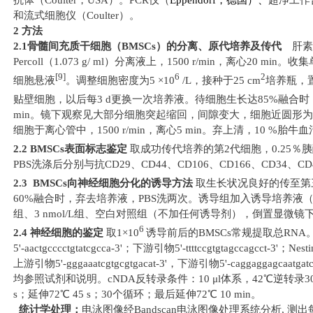
抗体（
Coulter
，
USA
）。
PCR
仪（
Eppendorf
，德国）、
超净工作
和流式细胞仪（
Coulter
）。
2
方法
2.1
骨髓间充质干细胞（
BMSCs
）的分离、原代培养及传代
肝素
Percoll
（
1.073 g
/ ml
）分离液上，
1500 r/min
，
离心
20 min
。收集
[9]
6
2
细胞悬液
。调整细胞密度为
5 ×10
/L
，接种于
25 cm
培养瓶，
贴壁细胞，以后每
3 d
更换一次培养液。待细胞生长达
85%
融合时
min
。镜下观察见大部分细胞突起缩回，间隙变大，细胞近圆形为
细胞于离心管中，
1500 r/min
，
离心
5 min
。弃上清，
10 %
胎牛血
2.2 BMSCs
表面标志鉴定
取成功传代培养的第
2
代细胞，
0.25
％胰
PBS
洗涤后分别与抗
CD29
、
CD44
、
CD106
、
CD166
、
CD34
、
CD
2.3 BMSCs
向神经细胞分化的诱导方法
取生长状况良好的传至第
60%
融合时，弃去培养液，
PBS
洗两次。诱导组加入诱导培养液
组、
3 nmol/L
组、空白对照组（不加任何诱导剂），倒置显微镜
6
2.4
神经细胞的鉴定
取
1×10
诱导前后的
B
MSCs
常规提取总
RNA
5'-aactgcccctgtatcgcca-3'
；下游引物
5'-ttttccgtgtagccagcct-3'
；
Nesti
上游引物
5'-gggaaatcgtgcgtgacat-3'
，下游引物
5'-caggaggagcaatgatct
均参照试剂和说明。
cNDA
反转录条件：
10
μ
l
体系，
42
℃
逆转录
3
s
；延伸
72
℃
45 s
；
30
个循环；最后延伸
72
℃
10 min
。
统计学处理：
电泳图像经
Bandscan
电泳图像处理系统分析
,
测出