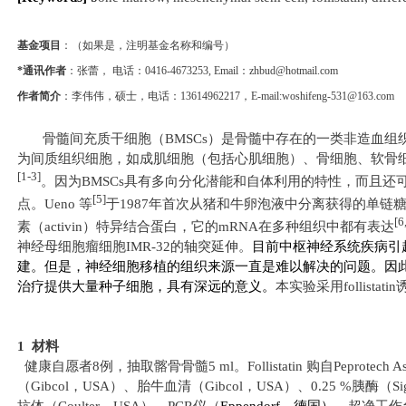
基金项目
：（如果是，注明基金名称和编号）
*通讯作者
：张蕾， 电话：
0416-4673253, Email
：
zhbud@hotmail.com
作者简介
：李伟伟，硕士，电话：
13614962217
，
E-mail:
woshifeng-531@163.com
骨髓间充质干细胞（
BMSCs
）是骨髓中存在的一类非造血组
为间质组织细胞，如成肌细胞（包括心肌细胞）、骨细胞、软骨
[1-3]
。因为
BMSCs
具有多向分化潜能和自体利用的特性，而且还
[5]
点。
Ueno
等
于
1987
年首次从猪和牛卵泡液中分离获得的单链
[6
素（
activin
）特异结合蛋白，它的
mRNA
在多种组织中都有表达
神经母细胞瘤细胞
IMR-32
的轴突延伸。
目前中枢神经系统疾病引
建。但是，神经细胞移植的组织来源一直是难以解决的问题。因
治疗提供大量种子细胞，具有深远的意义。
本实验采用
follistatin
1
材料
健康自愿者
8
例
，抽取髂骨骨髓
5 ml
。
Follistatin
购自
Peprotech As
（
Gibcol
，
USA
）、胎牛血清（
Gibcol
，
USA
）、
0.25 %
胰酶（
S