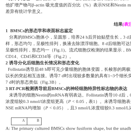
他扩增产物与
β-actin
吸光度值的百分比（
%
）表示
NSE
和
Nestin
m
差异有统计学意义。
结果
[
表
1 BMSCs
的形态学和表面标志鉴定
分离的
BMSCs
胞体小，呈圆形
，培养
24 h
后开始贴壁生长，
3 d
样，形态均匀，呈极性排列，换液去除漂浮细胞。
8 d
后细胞可达
呈极性排列，形态均一（
Fig.1
)
。流式细胞仪检测的结果显示，
B
CD14
、
CD45
和
CD34
等（
Fig.2
）。
2
诱导分化后细胞生长情况和形态变化
Follistatin
诱导后
48 h
即可见少量细胞的胞体变圆，长梭形的两极
以长的突起相互连接。诱导
7 d
时出现较多数量的具有
1~3
个细长
7 d
时的形态类似（
Fig.3B
）。
3 RT-PCR
检测诱导前后
BMSCs
的神经细胞特异性标志物的表达
未诱导的细胞
Nestin
的
mRNA
有弱表达。
Follistatin
诱导
10 d
后，
浓度组较
0.3 nmol/l
浓度组更高（
P <
0.05
，
表
1
）。未诱导细胞表
NSE mRNA
均增加（
P <
0.05
）
，且
3 nmol/L
浓度组较
0.3 nmol/L
A
B
A: The primary cultured BMSCs
show fusiform shape, but the unadhe