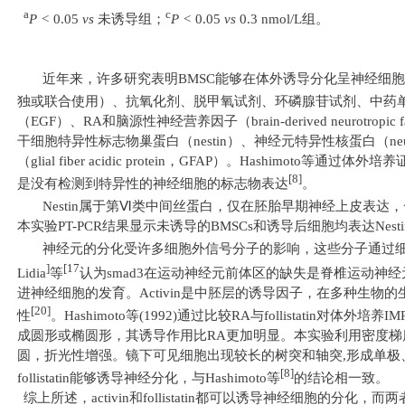
a
c
P <
0.05
vs
未诱导组；
P <
0.05
vs
0.3 nmol/L
组。
近年来，许多研究表明
BMSC
能够在体外诱导分化呈神经细胞
独或联合使用）、抗氧化剂、脱甲氧试剂、环磷腺苷试剂、中药
（
EGF
）、
RA
和脑源性神经营养因子（
brain-derived neurotropic f
干细胞特异性标志物巢蛋白（
nestin
）、神经元特异性核蛋白（
ne
（
glial fiber acidic protein
，
GFAP
）。
Hashimoto
等通过体外培养
[8]
是没有检测到特异性的神经细胞的标志物表达
。
Nestin
属于第
Ⅵ
类中间丝蛋白，仅在胚胎早期神经上皮表达，
本实验
PT-PCR
结果显示未诱导的
BMSCs
和诱导后细胞均表达
Nest
神经元的分化受许多细胞外信号分子的影响，这些分子通过
]
[17
Lidia
等
认为
smad3
在运动神经元前体区的缺失是脊椎运动神经
进神经细胞的发育。
Activin
是中胚层的诱导因子，在多种生物的
[20]
性
。
Hashimoto
等
(1992)
通过比较
RA
与
follistatin
对体外培养
IM
成圆形或椭圆形，其诱导作用比
RA
更加明显。
本实验利用密度梯
圆，折光性增强。镜下可见细胞出现较长的树突和轴突
,
形成单极
[8]
follistatin
能够诱导神经分化，与
Hashimoto
等
的结论相一致。
综上所述，
activin
和
follistatin
都可以诱导神经细胞的分化，而两