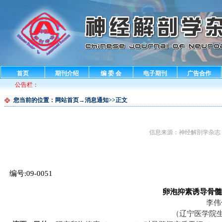
首页
期刊介绍
编 委 会
电子期刊
广告合作
公告栏：
您当前的位置：
网站首页
→消息通知>>正文
信息来源：神经解剖学杂志 发布日期
编号:
09-0051
卵泡
抑素诱导骨髓
李伟
（
辽宁医学院