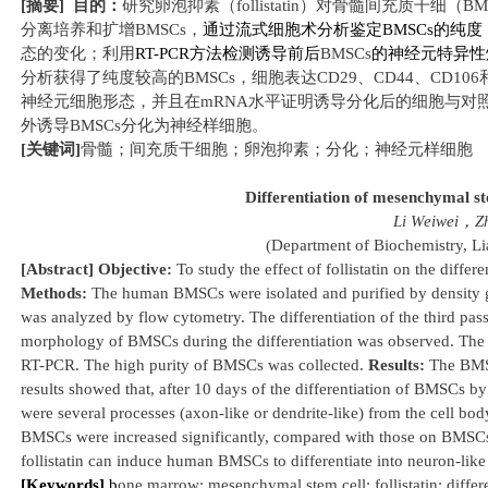
[
摘要
]
目的：
研究卵泡抑素（
follistatin
）对骨髓间充质干细（
BM
分离培养和扩增
BMSCs
，
通过流式细胞术分析鉴定
BMSCs
的纯度
态的变化；利用
RT-PCR
方法检测诱导前后
BMSCs
的神经元特异性
分析获得了纯度较高的
BMSCs
，细胞表达
CD29
、
CD44
、
CD106
神经元细胞形态，并且在
mRNA
水平证明诱导分化后的细胞与对
外诱导
BMSCs
分化为神经样细胞。
[
关键词
]
骨髓；间充质干细胞；卵泡抑素；分化；神经元样细胞
Differentiation of mesenchymal stem
Li Weiwei
，
Z
(Department of
Biochemistry, L
[Abstract] Objective:
To study the effect of follistatin on the diff
Methods:
The human BMSCs were isolated and purified by density gr
was analyzed by flow cytometry. The differentiation of the third pass
morphology of BMSCs during the differentiation was observed. The 
RT-PCR. The high purity of BMSCs was collected.
Results:
The BMS
results showed that, after 10 days of the differentiation of BMSCs by
were several processes (axon-like or dendrite-like) from the cell bo
BMSCs were increased significantly, compared with those on BMSCs w
follistatin can induce human BMSCs to differentiate into neuron-like 
[Keywords]
b
one marrow; mesenchymal stem cell; follistatin; differe