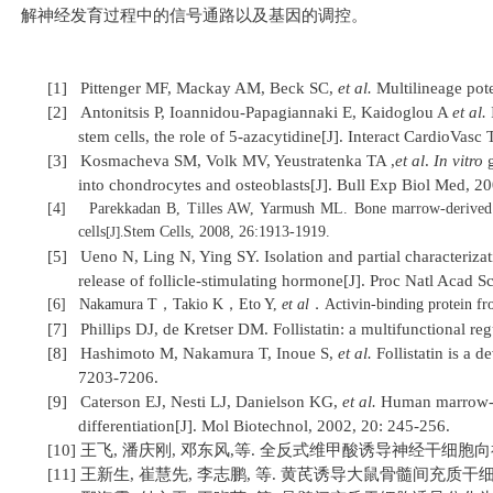
解神经发育过程中的信号通路以及基因的调控。
[1]
Pittenger MF, Mackay AM, Beck SC,
et al
.
Multilineage pot
[2]
Antonitsis P, Ioannidou-Papagiannaki E, Kaidoglou A
et al.
stem cells, the role of 5-azacytidine
[J].
Interact CardioVasc 
[3]
Kosmacheva SM, Volk MV, Yeustratenka TA ,
et al
.
In vitro
into chondrocytes and osteoblasts
[J].
Bull Exp Biol Med,
20
[4]
Parekkadan B, Tilles AW, Yarmush ML. Bone marrow-derived m
cells
[J].
Stem Cells,
2008, 26:1913-1919.
[5]
Ueno N, Ling N, Ying SY.
Isolation and partial characteriza
release of follicle-stimulating hormone
[J]
. Proc Natl Acad S
[6]
Nakamura T
，
Takio K
，
Eto Y,
et al
．
Activin-binding protein fro
[7]
Phillips DJ, de Kretser DM.
Follistatin: a multifunctional re
[8]
Hashimoto M, Nakamura T, Inoue S,
et al
.
Follistatin is a 
7203-7206.
[9]
Caterson EJ, Nesti LJ, Danielson KG,
et al
.
Human marrow-de
differentiation[J]. Mol Biotechnol, 2002, 20: 245-256.
[10]
王
飞
,
潘庆刚
,
邓东风
,
等
.
全反式维甲酸诱导神经干细胞向神
[11]
王新生
,
崔慧先
,
李志鹏
,
等
.
黄芪诱导大鼠骨髓间充质干