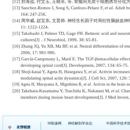
[12]
邢海霞
,
付文玉
,
王晓萃
,
等
.
骨髓间充质干细胞诱导分化
[13]
Sanchez-Romos J, Song S, Cardozo-Pelaez F,
et al
.
Adult bo
164: 247-256.
[14]
周华威
,
赵宝东
,
文普帅
.
神经生长因子对局灶性脑缺血神
11: 1222-1224.
[15]
Takahashi J, Palmer TD, Gage FH.
Retinoic acid and neurot
cultures
[J]
．
J Neurobiol, 1999, 38: 65-81.
[16]
Zhang JQ, Yu XB, Ma BF,
et al
.
Neural differentiation of e
2006, 17: 981-986.
[17]
García-Campmany L, Martí E.
The TGF-βintracellular effect
developing spinal cord
[J]
.
Development,
2007,
134: 65-75.
[18]
Shoji-kasai Y, Ageta H, Hasegawa Y,
et al
.
Activin increases
modulating spinal actin dynamics
[J]
.
J Cell Sci, 2007, 120:
[19]
Ageta H, Murayama A, Migishima R,
et al
.
Activin in the brain m
[20]
Takehara-Kasamatsu Y, Tsuchida K, Nakatani M,
et al
.
Chara
members during mouse heart development[J]. J Med Invest,
99医缘网
神经解剖学杂志
中国科学技术
友情链接