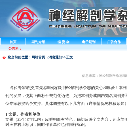
首页
期刊介绍
编 委 会
电子期刊
广告合作
公告栏：
您当前的位置：
网站首页
→消息通知>>正文
信息来源：神经解剖学杂志编辑部 发布
各位专家教授
,
首先感谢你们对神经解剖学杂志的关心和厚爱！本刊
刊的发展，使其正向标件规范化迈进。为把本刊办成国内知名期刊并
位专家教授给予支持。具体调整有以下几方面（详细情况见投稿须知
1
文题、作者和单位
文题（
25
个汉字以内）应鲜明而有特色，确切反映全文内容，还应简
时应在右上标识，同时作者单位也作同样标识。