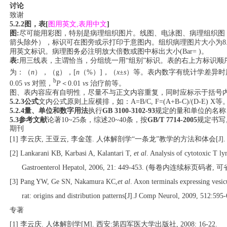
讨论
致谢
5.2.2
图，表
[
图用英文
,
表用中文
]
图
:
尽可能用彩图，特别是病理组织图片。线图、电泳图、病理组织图
箭头除外），标识可在图旁或示打印于意图内。组织病理图片大小为
8
用英文标识。病理图务必注明放大倍数或图中标出大小
(Bar= )
。
表
:
用三线表，主谓恰当，分组统一用
“
组别
”
标识。表的右上方标识顺
为：（
n
），（
g
），
[
n
（
%
）
]
，（
x
±
s
）等。表内数字有统计学差异时
b
0.05
vs
对照，
P
＜
0.01
vs
治疗前等。
图、表内容应有自明性，尽量不与正文内容重复，同时应标示于括号
5.2.3
公式
文内公式原则上应横排，如：
A=B/C, F=(A+B-C)/(D-E) X
等
5.2.4
量、单位和数字用法
执行
GB 3100-3102-93
规定的量和单位的名称
5.3
参考文献
论著
10~25
条，综述
20~40
条，按
GB/T 7714-2005
规定书写
期刊
[1] 李云庆, 王亚云, 李金莲. 人体解剖学“一条龙”教学的方法和体会[J]. 解剖学杂
[2] Lankarani KB, Karbasi A, Kalantari T,
et al
. Analysis of cytotoxic T ly
Gastroenterol Hepatol, 2006, 21: 449-453. (每卷内连续标页码者
[3] Pang YW, Ge SN, Nakamura KC,
et al
. Axon terminals expressing ves
rat: origins and distribution patterns[J].J Comp Neurol, 2009, 512:595
专著
[1] 李云庆. 人体解剖学[M]. 西安:第四军医大学出版社, 2008: 16-22.