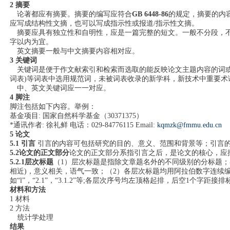
2
摘要
论著都应有摘要。摘要的编写应符合
GB 6448-86
的规定，摘要的内
应写成结构性文摘，也可以写成指示性或报道
/
指示性文摘。
摘要应具有独立性和自明性，应是一篇完整的短文。一般不分段，
字以内为宜。
英文摘要一般与中文摘要内容相对应。
3
关键词
关键词是便于作文献索引和检索而选取的能反映论文主题内容的词
词表
)
等词表中选用规范词，未被词表收录的新学科，新技术中重要术
中、英文关键词应一一对应。
4
脚注
脚注包括如下内容。举例：
基金项目
:
国家自然科学基金（
30371375
）
*
通讯作者
:
徐礼鲜 电话：
029-84776115 Email:
kqmzk@fmmu.edu.cn
5
论文
5.1
引言
引言的内容可包括研究的目的、意义、范围和背景等；引言
5.2
论文的正文部分
论文的正文部分系指引言之后，是论文的核心，应
5.2.1
层次标题
（
1
）层次标题是指除文章题名外的不同级别的分标题；
相近
)
，意义相关，语气一致；（
2
）各层次标题均用阿拉伯数字连续
如
“l”
，
“2.1”
，
“3.1.2”
等
;
各层次序号均左顶格起排，后空
1
个字距接排
材料和方法
1
材料
2
方法
统计学处理
结果